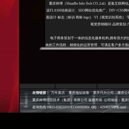
重庆帅博（ShuaiBo Info-Tech CO.,Ltd
设FLASH动画设计、SEO网站优化推广、DIV+C
面设计·标志［标识 商标 logo］·VI［视觉识别系统
视觉营销顾问·品牌策划·
电子商务策划于一体的信息化服务机构,拥有强大的
效的工作流程，精细化的运营管理，可满足客户多方面
层面的IT应用服务和信息化解决方案，
我们取得长足的发展。并始终秉承“诚信为本”的经营
户理解互联网对企业的独特价值，并充分把握中小型企
成功,就等于
友情链接：
万年黄历
重庆地址挂靠
重庆代办公司
重庆公
◎
帅博
——用灵魂来设计，我
重庆帅博信息技术（集团）有限公司 版权所有 公司地址：重庆
◎
帅博
——网络营销
咨询热线：023-63653351 13368080804 QQ：429493702 E-mail：
◎
帅博
——专业的团队
◎
帅博
——让网站突显