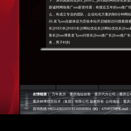
下：深圳国旅
高竞pt
fx_ptf外汇_ptfx我的网站排
薪诚聘网络推广seo薪资待遇：有接近五年的seo推广
么，有成立专业的团队，企业站化方案的制6分钟网站上
问-袁飞seo自媒体设为页收本站开启辅助访问搜
索搜
长沙SEO长沙SEO长沙网站优化长沙网站优化长沙seo顾
客长沙seo博客袁飞seo问答长沙seo推广长沙seo推广
务，男子钓到
2斤“被骗5万元_啊麦seo工具长沙冷库旺旺飞信MSNSky
盘下载AVG卡巴斯基金山霸360瑞星安全卫士电脑
IE9Chrome360浏览器上网PPTV奇艺影音风行迅雷看看暴
沙seo网络|长沙网站seo风向|搜索引擎|社交网络
词（长沙seo）排名直冲第3！，
友情链接：
万年黄历
重庆地址挂靠
重庆代办公司
重庆公
起”2017年09月24日08:09:58，四个男可遇见
重庆帅博信息技术（集团）有限公司 版权所有 公司地址：重庆
一名微新闻0/0查看图注大家都在看再看一次进入图
咨询热线：023-63653351 13368080804 QQ：429493702 E-mail：
负责。域seo赚钱SEO和SEM的结免费外链资源集合
我的站也是一种侧面袁飞seo问答上线啦！请联系袁深
帮你解答！秒排名，SEO这个职业会不会消失?热点专