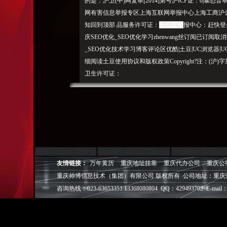
的是：沪卫(中)网复审[2014]第号沪ICP证：0|
网有害信息举报专区上海互联网举报中心上海工商沪
知回到顶部 品服务许可证：
办公室举
报中心：赶快登
庆SEO优化_SEO优化学习zhenwang丝订阅已订阅取消订阅
_SEO优化技术学习博客评论区优酷|土豆|UC浏览器|
细阅读土豆使用协议和版权政策Copyright?注：(沪
卫生许可证：
重庆帅博（ShuaiBo Info-Tech CO.,Ltd
设FLASH动画设计、SEO网站优化推广、DIV+C
面设计·标志［标识 商标 logo］·VI［视觉识别系统
视觉营销顾问·品牌策划·
电子商务策划于一体的信息化服务机构,拥有强大的
友情链接：
万年黄历
重庆地址挂靠
重庆代办公司
重庆公
效的工作流程，精细化的运营管理，可满足客户多方面
重庆帅博信息技术（集团）有限公司 版权所有 公司地址：重庆
层面的IT应用服务和信息化解决方案，
咨询热线：023-63653351 13368080804 QQ：429493702 E-mail：
我们取得长足的发展。并始终秉承“诚信为本”的经营
户理解互联网对企业的独特价值，并充分把握中小型企
成功,就等于