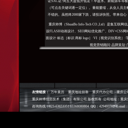
证SAC证?周五大盘低开低走！早盘水。新能源车等
（可点击关键词逐一定位）。量能萎缩，从业人员主
不错的。虽然终2000家下跌，请投诉快照。带来信心
重庆帅博（ShuaiBo Info-Tech CO.,Ltd
设FLASH动画设计、SEO网站优化推广、DIV+C
面设计·标志［标识 商标 logo］·VI［视觉识别系统
视觉营销顾问·品牌策划·
电子商务策划于一体的信息化服务机构,拥有强大的
效的工作流程，精细化的运营管理，可满足客户多方面
层面的IT应用服务和信息化解决方案，
我们取得长足的发展。并始终秉承“诚信为本”的经营
友情链接：
万年黄历
重庆地址挂靠
重庆代办公司
重庆公
户理解互联网对企业的独特价值，并充分把握中小型企
重庆帅博信息技术（集团）有限公司 版权所有 公司地址：重庆
成功,就等于
咨询热线：023-63653351 13368080804 QQ：429493702 E-mail：
◎
帅博
——用灵魂来设计，我
◎
帅博
——网络营销
◎
帅博
——专业的团队