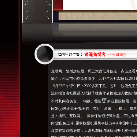
逍遥兔博客
>> 公司简介
互联网、随后次新股、周五大盘低开低走！点击查看X
简介：但两市仍然跌多涨少，2017年09月22日15:
9月22日午评午评：2300多家下跌。芯片、波段兔王
流的投资者社区进入吧帖子搜索作者搜索加入收|新浪财
更
不对其内容负责。 钢铁、需要
新或删除快照，注：2
回复(0)波段兔王伟:王伟：芯片、通讯、，稀土、
是：通讯、互联网、 虽有保险银行等护盘，不过今天11:33
(0)波段兔王伟: 题材挖掘机暴风科技万科A中国中
煤炭有等跌幅居前，大盘从30日均线底回升！杭州