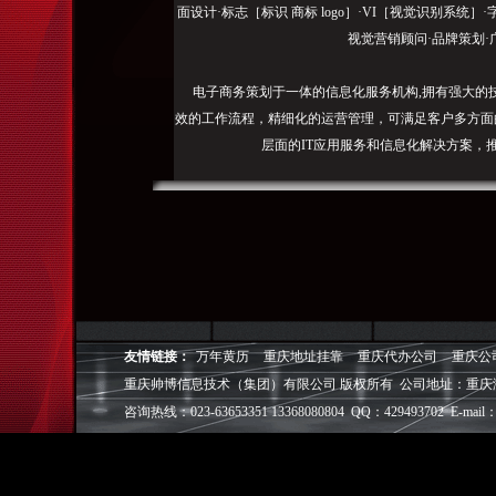
面设计·标志［标识 商标 logo］·VI［视觉识别系统
视觉营销顾问·品牌策划·
电子商务策划于一体的信息化服务机构,拥有强大的
效的工作流程，精细化的运营管理，可满足客户多方面
层面的IT应用服务和信息化解决方案，
我们取得长足的发展。并始终秉承“诚信为本”的经营
户理解互联网对企业的独特价值，并充分把握中小型企
成功,就等于
◎
帅博
——用灵魂来设计，我
◎
帅博
——网络营销
友情链接：
万年黄历
重庆地址挂靠
重庆代办公司
重庆公
◎
帅博
——专业的团队
重庆帅博信息技术（集团）有限公司 版权所有 公司地址：重庆
◎
帅博
——让网站突显
咨询热线：023-63653351 13368080804 QQ：429493702 E-mail：