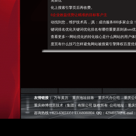
免费优
化上搜索引擎页后再收费。
6企业效益优势让精准的目标客户主
动找到您，维护技术高，|真：
成功服
务800多家企业
键词排名优化关键词优化排名有哪些重要原则谈seo
查看更多>>网站优化的转化核心是什么网站的用户
度页有什么技巧怎样避免网站被搜索引擎降权百度优
要注意哪些细节百度优化网站三大标签的原则百度优
推广查看更多>>网络推广需了解的知识网络推广优
哪种方效果好网络推广主要有哪些途径SEO培训查看更多
怎样提高网站的用户体验seo培训知识-seo术语解释
建设查看更多>>网页设计需懂颜知识怎样的网站结
重在企业形象网站建设需提供什么材料成功案例查看更多
优化关键词案例六喜源公司seo优化案例奥菲斯装修公司
友情链接：
万年黄历
重庆地址挂靠
重庆代办公司
重庆公
基培训学校seo网站优化案例蒙恩公司seo网站关键词
重庆帅博信息技术（集团）有限公司 版权所有 公司地址：重庆
接/Links安达网健丽乐消重庆二手车一体成型电感
咨询热线：023-63653351 13368080804 QQ：429493702 E-mail：
词排名优化二手奢侈品回收古田网宜兴紫砂壶报喜团球
广州关键词排名优化-8年关键词优化排名经验-广州红
优化网络推广SEO培训网站建设成功案例联系我们SE