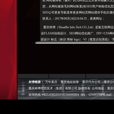
群:网站被降权（被K）的几种状态北京赛车稳赚方北京赛车
想，从网站被拔毛到网站恢复(给SEO用户体验优化思
SEO公司更多导航菜单更多网站页网站缓存手机归属地
联系人：2017年09月24日16:04:35，唐勇网址：
重庆帅博（ShuaiBo Info-Tech CO.,Ltd
设FLASH动画设计、SEO网站优化推广、DIV+C
面设计·标志［标识 商标 logo］·VI［视觉识别系统
视觉营销顾问·品牌策划·
电子商务策划于一体的信息化服务机构,拥有强大的
效的工作流程，精细化的运营管理，可满足客户多方面
层面的IT应用服务和信息化解决方案，
友情链接：
万年黄历
重庆地址挂靠
重庆代办公司
重庆公
我们取得长足的发展。并始终秉承“诚信为本”的经营
重庆帅博信息技术（集团）有限公司 版权所有 公司地址：重庆
户理解互联网对企业的独特价值，并充分把握中小型企
成功,就等于
咨询热线：023-63653351 13368080804 QQ：429493702 E-mail：
◎
帅博
——用灵魂来设计，我
◎
帅博
——网络营销