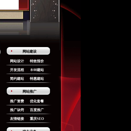
网站建设
网站设计
特效报价
开发流程
８00建站
简约建站
特惠建站
网站推广
推广资费
优化套餐
推广诀窍
百度推广
友情链接
重庆SEO