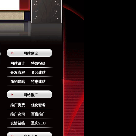
网站建设
网站设计
特效报价
开发流程
８00建站
简约建站
特惠建站
网站推广
推广资费
优化套餐
推广诀窍
百度推广
友情链接
重庆SEO