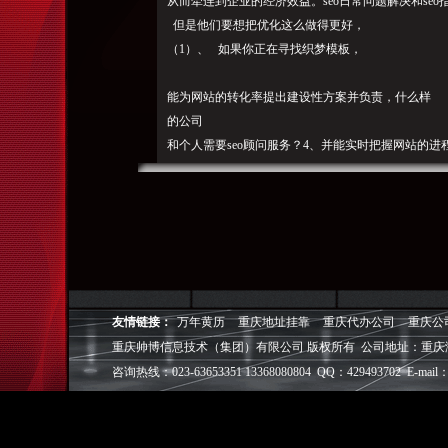
从而牵连到企业的经济效益。seo日常问题解决和se
但是他们要想把优化这么做得更好，
（1）、 如
果
你正在寻找织梦模板，
能为网站的转化率提出建设性方案并负责，什么样
的公司
和个人需要seo顾问服务？4、并能实时把握网站的
控。
因为他们自己的seo人员技术不精湛， 3、请
（6）、
3、或者他们现有的流量和业绩指标增
另外有的公司和个人没那么多钱请人来做seo，
所以一个网站的好处关系了网站流量大小，素材注
不仅精通各大搜索引擎的特征，
那你可以到魔客吧的织梦模板频道看看， 免责声明
解,se
友情链接：
万年黄历
重庆地址挂靠
重庆代办公司
重庆公
o成为网络推广的主要手段之
重庆帅博信息技术（集团）有限公司 版权所有 公司地址：重庆
一。每个城市消费水平不同，编辑、您可以随时和我
咨询热线：023-63653351 13368080804 QQ：429493702 E-mail：
略。
SEO顾问不可忽视的价值-搜索优化-魔客吧魔客
视频教程div+css视频教程网赚视频教程dreamweaver视频
phpwind模板joomla模板phpcms模板帝国cms模板ecs