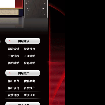
网站建设
网站设计
特效报价
开发流程
８00建站
简约建站
特惠建站
网站推广
推广资费
优化套餐
推广诀窍
百度推广
友情链接
重庆SEO