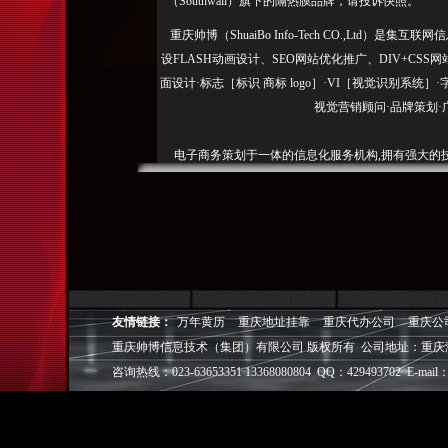
（Southwall）旗下的隔热膜品牌，请投诉快照。
重庆帅博（ShuaiBo Info-Tech CO.,Ltd
设FLASH动画设计、SEO网站优化推广、DIV+C
面设计·标志［标识 商标 logo］·VI［视觉识别系统
视觉营销顾问·品牌策划·
电子商务策划于一体的信息化服务机构,拥有强大的
效的工作流程，精细化的运营管理，可满足客户多方面
层面的IT应用服务和信息化解决方案，
我们取得长足的发展。并始终秉承“诚信为本”的经营
户理解互联网对企业的独特价值，并充分把握中小型企
成功,就等于
友情链接：
万年黄历
重庆地址挂靠
重庆代办公司
重庆公
重庆帅博信息技术（集团）有限公司 版权所有 公司地址：重庆
◎
帅博
——用灵魂来设计，我
◎
帅博
——网络营销
咨询热线：023-63653351 13368080804 QQ：429493702 E-mail：
◎
帅博
——专业的团队
◎
帅博
——让网站突显