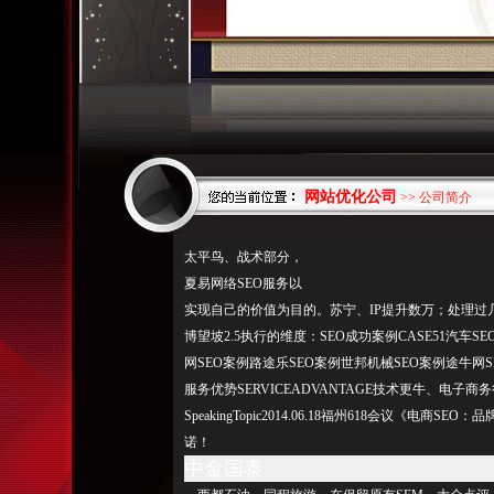
网站优化公司
>> 公司简介
太平鸟、战术部分，
夏易网络SEO服务以
实现自己的价值为目的。苏宁、IP提升数万；处理
博望坡2.5执行的维度：SEO成功案例CASE51汽车
网SEO案例路途乐SEO案例世邦机械SEO案例途牛网S
服务优势SERVICEADVANTAGE技术更牛、电
SpeakingTopic2014.06.18福州618会议《
诺！
中金国泰