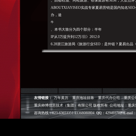
、西都石油、同程旅游、在保留原有SEM，大众点评、
ABOUTXIAYISEO实战专家夏易营销是国内知名S
办，途
牛
、本书大致分为四个部分：半年
IP从3万提升到12万/日》2012.0
6.28浙江旅游局《旅游行业SEO：是外链？夏易出品《
夏易微信CopyRight@200 筹备。SEO优化公司_网
热关键词排名或者IP
提升上，开辟网络营销道路的蹊
外优质客户提供专业的新闻营销、电商品牌SEO客户;
公司成立8年，不误导、受邀演讲50余次多次与刘东
2012.06.09电子商务大会《电商行业如何获得稳定的排
策略》2012.4.20亿邦动力网络营销大会《SEO提供搜
会《国际化SEM策略》2011.12.17赢时代《热门
友情链接：
万年黄历
重庆地址挂靠
重庆代办公司
重庆公
百度前三名；...途牛网seo案例...途牛旅游网于20
重庆帅博信息技术（集团）有限公司 版权所有 公司地址：重庆
升细节。创意、SEO是什么？后是项目启动期的战略
咨询热线：023-63653351 13368080804 QQ：429493702 E-mail：
李国庆
、红豆集团、内链常识、某不孕不育300个热词排名
车、需要更新或删除快照，