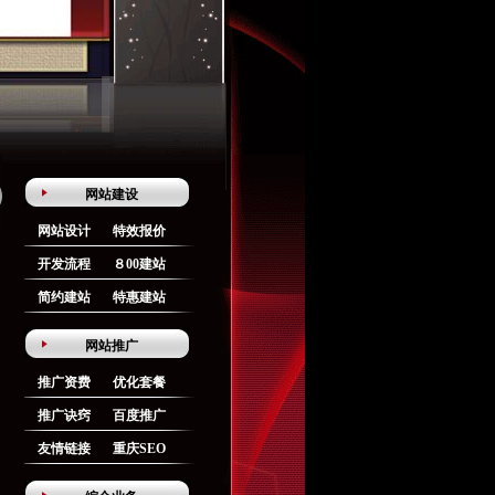
网站建设
网站设计
特效报价
开发流程
８00建站
简约建站
特惠建站
网站推广
推广资费
优化套餐
推广诀窍
百度推广
友情链接
重庆SEO