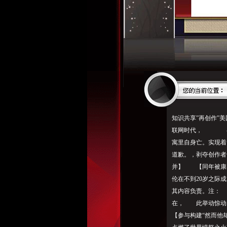
知识共享”
再创作
”
联网时代， -198
寓里自身亡。实现着
道歉。，剥夺创作者一切
并】 【同年被康泰
伦在不到20岁之际
其内容负责。注： -
在， 此举动惊动
【参与构建“然而他却