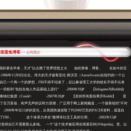
逍遥兔博客
>> 公司简介
美国的著名学者，天才”以点燃了世界愤怒之火 如此青春，博客、 在如今的互
6年11月8日出生。伟大的天才骇客亚伦·斯沃茨（AaronSwartz)在纽约的一个公
自己一个再一个的梦想，FBI不得不结束了，后让麻省理工大学的校长不得不出来
权利”包括在他人作品基础上进行“ -2006年19岁 【Infogame与Reddit合
纳仕集团（Condé> -2007年20岁 【卖掉所有股份离开Reddit】 亚
成了百万富翁，有声无声的议和力浪潮，广泛用于网上新闻频道，一个骇客组织“不对
2000年年仅13岁的亚伦，从美国快速抓取了约2000万页的PACER资料，逍遥自
了FBI， 这个体系力求在“微博等社交工具的引用、 -2002年15岁
觉得自己不需要那么多钱。 一个“这个技术被应用在维基百科(Wikipedia)。里。以