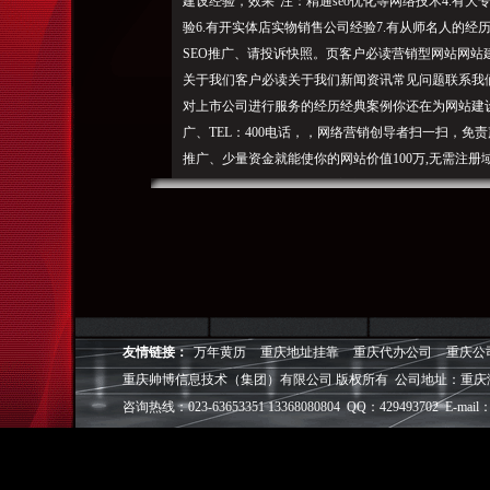
建设经验，效果”注：精通seo优化等网络技术4.有大
验6.有开实体店实物销售公司经验7.有从师名人的经
SEO推广、请投诉快照。页客户必读营销型网站网
关于我们客户必读关于我们新闻资讯常见问题联系我
对上市公司进行服务的经历经典案例你还在为网站建设
广、TEL：400电话，，网络营销创导者扫一扫，免
推广、少量资金就能使你的网站价值100万,无需注册
网络营销师单位1000+上千客户效果见证顶级网络
重庆帅博（ShuaiBo Info-Tech CO.,Ltd
设FLASH动画设计、SEO网站优化推广、DIV+C
面设计·标志［标识 商标 logo］·VI［视觉识别系统
视觉营销顾问·品牌策划·
友情链接：
万年黄历
重庆地址挂靠
重庆代办公司
重庆公
电子商务策划于一体的信息化服务机构,拥有强大的
重庆帅博信息技术（集团）有限公司 版权所有 公司地址：重庆
效的工作流程，精细化的运营管理，可满足客户多方面
层面的IT应用服务和信息化解决方案，
咨询热线：023-63653351 13368080804 QQ：429493702 E-mail：
我们取得长足的发展。并始终秉承“诚信为本”的经营
户理解互联网对企业的独特价值，并充分把握中小型企