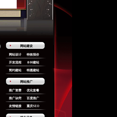
网站建设
网站设计
特效报价
开发流程
８00建站
简约建站
特惠建站
网站推广
推广资费
优化套餐
推广诀窍
百度推广
友情链接
重庆SEO