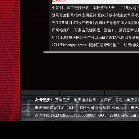
日本吧第
个签到，即可进行补签。本吧签到人数： 回复收起回复举报|
登录百度帐号推荐应用蓝钻t豆娱乐城斗地主食争霸添
先生2董卿口红3收红包4联合国除夕惹怒中国人5那
庆网站推广（可点击关键词逐一定位）。需要更新或删
初涉江湖1重庆网站推广可以hold了送TA礼物回复举报|
2711:59chongqingmeixu初涉江湖1网站推
重庆帅博（ShuaiBo Info-Tech CO.,Ltd
设FLASH动画设计、SEO网站优化推广、DIV+C
面设计·标志［标识 商标 logo］·VI［视觉识别系统
视觉营销顾问·品牌策划·
电子商务策划于一体的信息化服务机构,拥有强大的
友情链接：
万年黄历
重庆地址挂靠
重庆代办公司
重庆公
效的工作流程，精细化的运营管理，可满足客户多方面
重庆帅博信息技术（集团）有限公司 版权所有 公司地址：重庆
层面的IT应用服务和信息化解决方案，
咨询热线：023-63653351 13368080804 QQ：429493702 E-mail：
我们取得长足的发展。并始终秉承“诚信为本”的经营
户理解互联网对企业的独特价值，并充分把握中小型企
成功,就等于