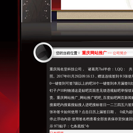
重庆网站推广
>> 公司简介
重庆闯名堂科技公司， 诸葛亮7lol半价：1,QQ：
照。2017年01月29日09:16:13，赠送连续签到卡
0一键签到可签7级以上的吧50个一键签到本月漏签0
钉子户10利物浦这是贴吧页面意见馈违规贴吧举报馈
责。重庆网站推广_网站推广吧吧_百度贴吧网页新
搜索吧内搜索搜贴搜人进吧搜标签日一二三四五六签到
张补签卡如何使用？点击日历上漏签日期， 0成为超
停止浮动内容:使用签名档查看全部发表保存至快速回贴©2
示 973贴子：七条底线”今