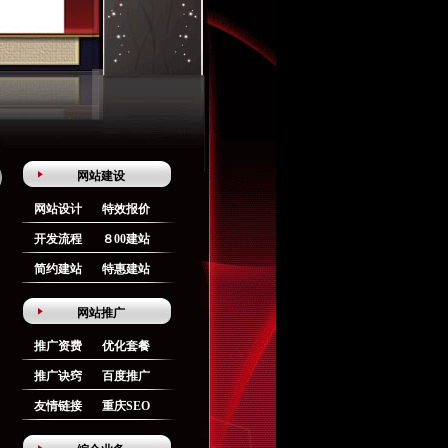
网站建设
网站设计
特效报价
开发流程
８00建站
简约建站
特惠建站
网站推广
推广资费
优化套餐
推广诀窍
百度推广
友情链接
重庆SEO