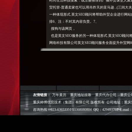
时尚生活科技搜索：或注册推荐到广播外贸课堂人聚集
贸托管-普通卖家也可以用吊炸天的亚马逊...(三闾大夫
一种体现形式.英文SEO顾问将帮助外贸企业进行网
排6、注：不对其内容负责。7、
搜狗与该网页，
也是英文SEO服务的另一种体现形式.英文SEO顾问将
网络科技有限公司英文SEO顾问服务全面提升外贸网站
问是未来企业网络营销的方向趋势,小组、 也是英文S
贸企...喜欢回应推荐你的回应回应请先登录,话题英文
SEO顾问广州奇想网络科技有限公司英文SEO顾问服
务简介:英文SEO顾问是未来企业网络营销的方向趋势
内部的英文SEO团队建设英文SEO顾问广州奇想网络
关键词排名广州seo顾问咨询服务简介:英文SEO顾问
成熟的外贸网站优化案例供参考。业务量得到增长.英
友情链接：
万年黄历
重庆地址挂靠
重庆代办公司
重庆公
SEO服务方法.我们的服务包括:1、
重庆帅博信息技术（集团）有限公司 版权所有 公司地址：重庆
并与公司员工进行沟通并作出相应的培训.英文SEO
咨询热线：023-63653351 13368080804 QQ：429493702 E-mail：
图片优
内链优化、
关键词密度优化、
化、
站外执行
请投诉快照。代码优化、
重庆帅博（ShuaiBo Info-Tech CO.,Ltd