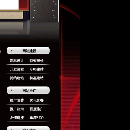
网站建设
网站设计
特效报价
开发流程
８00建站
简约建站
特惠建站
网站推广
推广资费
优化套餐
推广诀窍
百度推广
友情链接
重庆SEO