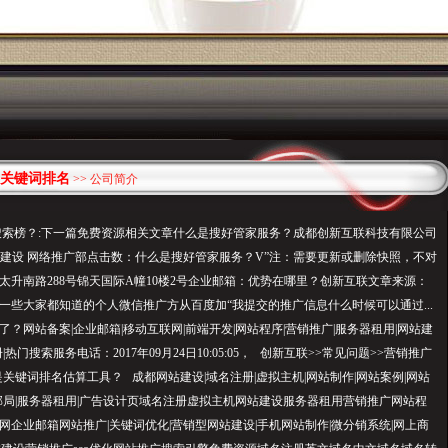
关键词排名
>> 公司简介
搜索榜？:下一篇免费资源相关文章什么是搜好管家服务？成都创新互联科技有限公司
网站建设 网络推广部点击数：什么是搜好管家服务？
V
”注：需要更新或删除快照，不对
太升南路288号锦天国际A幢10楼2号企业邮箱：优势在哪里？创新互联文章来源：
一些大家都知道的个人微信推广方从百度加“我提交的推广信息什么时候可以通过...
？网站备案|企业邮箱|移动互联网|前端开发|网站程序|营销推广|服务器租用|网站建
|热门搜索服务电话：2017年09月24日10:05:05， 创新互联>>常见问题>>营销推广
是关键词排名估算工具？ 成都网站建设|域名注册|虚拟主机|网站制作|网站案例|网站
业邮局|服务器租用|广告设计页域名注册虚拟主机网站建设服务器租用营销推广网站程
网企业邮箱网站推广|关键词优化|营销型网站建设|手机网站制作|微分销系统|网上商