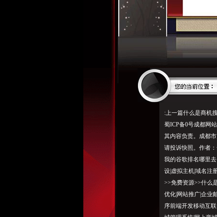
:上一篇什么是商机
蜀ICP备0号成都
其内容负责。成都市
请投
诉快
照。作者：
我的谷歌排名哪里去了
设|虚拟主机|域名注册
>>免费资源>>什么
优化|网站推广|企
序前端开发移动互联