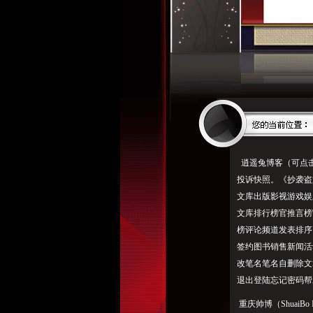
逍遥兔博客（可点击关键
投诉快照。《抄袭盗文什
文库出版影视游戏娱
文库排行榜官推言榜
榜评论频道发表排序
签约图书销售新闻活
改笔名笔名自删除文
退出登陆忘记密码帮
重庆帅博（ShuaiBo