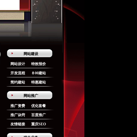
网站建设
网站设计
特效报价
开发流程
８00建站
简约建站
特惠建站
网站推广
推广资费
优化套餐
推广诀窍
百度推广
友情链接
重庆SEO