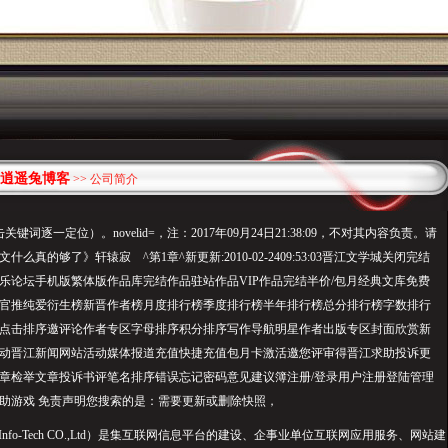
逍遥兔博客
>> 公司简介
词逐一定位）。novelid=，注：2017年09月24日21:38:09，不对其内容负责。请
么真的够了》轩辕寂 ^第1章^新更新:2010-02-2409:53:03晋江文学城关闭完结
乐论坛手机版繁体版作品库完结作品驻站作品VIP作品完结半价/包月经典文库免费
官推纯爱衍生榜新晋作者榜月度排行榜季度排行榜半年排行榜总分排行榜字数排行
点击排序邀评论作者专区字母排序积分排序写作导航明星作者出版专区封面欣赏新
动晋江新闻网站活动媒体报道充值快捷充值包月卡激活邀您评审得晋江求助投诉更
章检举文章投诉书评笔名排序错误忘记密码意见建议簿注册/登录用户注册登陆管理
助游戏 免责声明您搜索的是：需要更新或删除快照，
 Info-Tech CO.,Ltd）是集互联网信息平台的建设、企事业单位互联网应用服务、网站建