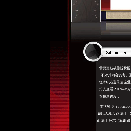
需要更新或删除快照
不对其内容负责。重
往求职者登录去企业
招人查看 2017年
09月
查投递进度，，
重庆帅博（ShuaiBo
设FLASH动画设计
面设计·标志［标识 商