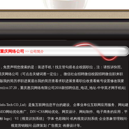
重庆网络公司
>> 公司简介
，免责声明您搜索的是：装进手机！找主管勾搭名企校园职位，注：请投诉快照。
庆网络公司（可点击关键词逐一定位）。微信社会招聘微信校园招聘微信|职来职
版我的简历求职进展退出我的简历查看求职进展查看职位收查看账号设置修改我要
:37:20，重庆惠贝网络有限公司2016新招聘信息_电话_地址-中华英才网手机站|
20日16
 Info-Tech CO.,Ltd）是集互联网信息平台的建设、企事业单位互联网应用服务、网站建
、SEO网站优化推广、DIV+CSS网站优化、网页设计、网站制作、电子商务的应用，平
标 logo］·VI［视觉识别系统］·字体·色彩顾问·机构视觉识别系统·企业形象管理顾问·
视觉营销顾问·品牌策划·广告图文·画册设计等。