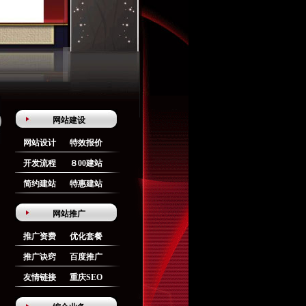
网站建设
网站设计
特效报价
开发流程
８00建站
简约建站
特惠建站
网站推广
推广资费
优化套餐
推广诀窍
百度推广
友情链接
重庆SEO