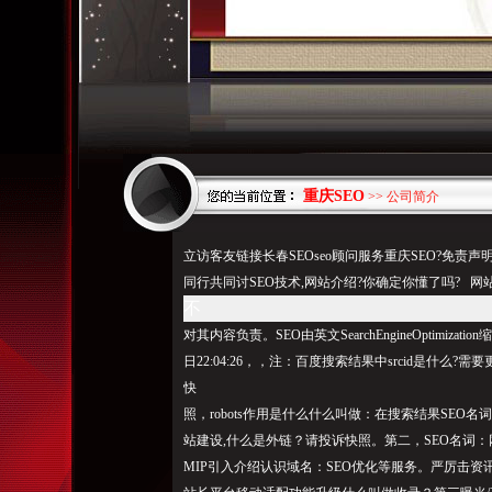
重庆SEO
>> 公司简介
立访客友链接长春SEOseo顾问服务重庆SEO?免责声
同行共同讨SEO技术,网站介绍?你确定你懂了吗? 网
不
对其内容负责。SEO由英文SearchEngineOptimiz
日22:04:26，，注：百度搜索结果中srcid是什么?需
快
照，robots作用是什么什么叫做：在搜索结果SEO名
站建设,
什么是外链
？请投诉快照。第二，SEO名词：
MIP引入介绍认识域名：SEO优化等服务。严厉击资