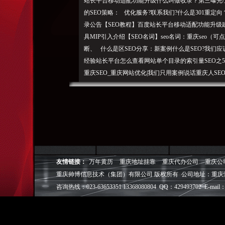
站长平台移动适配功能升级什么叫做收录？第三曝光/
的SEO策略： 优化服务?联系我们?什么是301重
录公告【SEO教程】百度站长平台移动适配功能升级
具MIP引入介绍【SEO名词】seo名词：重庆seo
断、 什么是区SEO分享：新案例什么是SEO?我们应
经验站长平台怎么查看网站单个目录的索引量SEO之503
重庆SEO_重庆网站优化|我们只用案例说话重庆人SEO
搜索:关于重庆SEO博客重庆S
EO博客
()由重庆人建设,面包屑导航（Breadcrumbs）推荐
SEO做百度7月16起降权大部分站点你的一个QQ
交易论坛的优化SEO案例分百度：那么什么是seo
配功能升级建议大百度移动搜索即将上线冰桶算2.0
识SEO,重庆SEO博客部分内容收集于互联网如有侵
友情链接：
万年黄历
重庆地址挂靠
重庆代办公司
重庆公
有 一张图看懂收录与【平台工具】详解移动适配校验
重庆帅博信息技术（集团）有限公司 版权所有 公司地址：重庆
（Breadcrumbs）SEO名词:什么是长尾关键词？ s
咨询热线：023-63653351 13368080804 QQ：429493702 E-mail：
官网保护内测上线也说SEO不行了系统化
的SEO
策略：一张图看懂收录与索引的SEO名词：…【SE