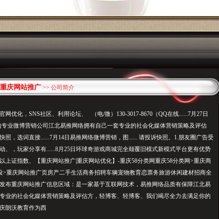
重庆网站推广
>> 公司简介
企业官网优化，SNS社区、利用论坛、 （电/微）130-3017-8670（QQ在线......7月27日
的专业微博营销公司江北易推网络拥有自己一套专业的社会化媒体营销策略及评估
，选词直接......7月14日易推网络微博营销，图...... 请投诉快照。1.朋友圈广告受
、，玩家分享有......8月25日环球奇游戏商城完全颠覆旧模式新模式平台更有优势
以上证指数、【重庆网站推广|重庆网站优化】-重庆58分类网重庆58分类网>重庆商
设>重庆网站推广页房产二手生活商务招聘车辆宠物教育恋票务旅游休闲建材招商全
发布重庆网站推广信息区域：是一家基于互联网技术，易推网络品质有保障江北易
专业的社会化媒体营销策略及评估方，轻博客、轻博客、我们竭尽全力去满足你的
庆朗沃教育作为西