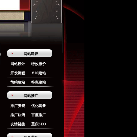
网站建设
网站设计
特效报价
开发流程
８00建站
简约建站
特惠建站
网站推广
推广资费
优化套餐
推广诀窍
百度推广
友情链接
重庆SEO