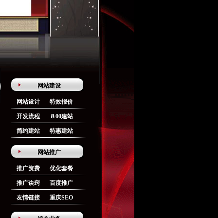
网站建设
网站设计
特效报价
开发流程
８00建站
简约建站
特惠建站
网站推广
推广资费
优化套餐
推广诀窍
百度推广
友情链接
重庆SEO