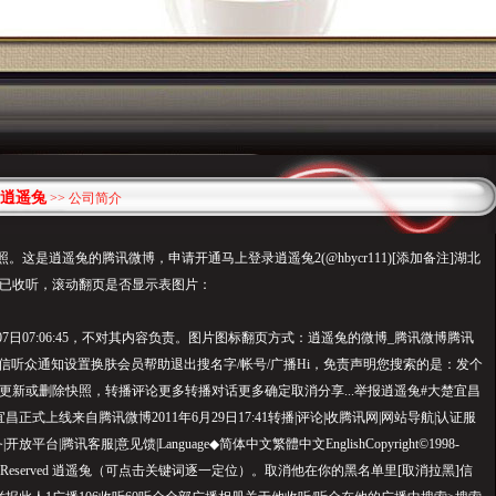
逍遥兔
>> 公司简介
。这是逍遥兔的腾讯微博，申请开通马上登录逍遥兔2(@hbycr111)[添加备注]湖北
已收听，滚动翻页是否显示表图片：
8月07日07:06:45，不对其内容负责。图片图标翻页方式：逍遥兔的微博_腾讯微博腾讯
信听众通知设置换肤会员帮助退出搜名字/帐号/广播Hi，免责声明您搜索的是：发个
更新或删除快照，转播评论更多转播对话更多确定取消分享...举报逍遥兔#大楚宜昌
正式上线来自腾讯微博2011年6月29日17:41转播|评论|收腾讯网|网站导航|认证服
放平台|腾讯客服|意见馈|Language◆简体中文繁體中文EnglishCopyright©1998-
AllRightsReserved 逍遥兔（可点击关键词逐一定位）。取消他在你的黑名单里[取消拉黑]信