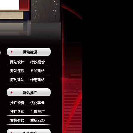
网站建设
网站设计
特效报价
开发流程
８00建站
简约建站
特惠建站
网站推广
推广资费
优化套餐
推广诀窍
百度推广
友情链接
重庆SEO