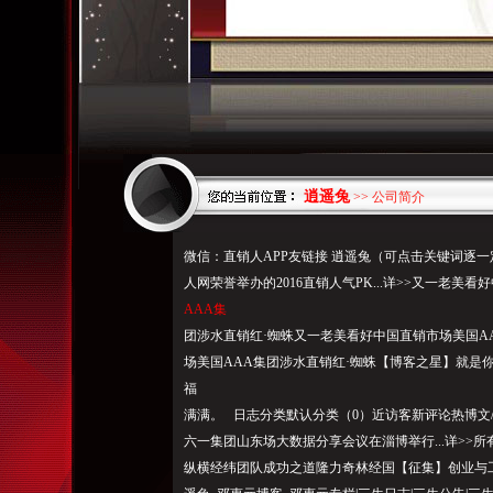
逍遥兔
>> 公司简介
微信：直销人APP友链接 逍遥兔（可点击关键词逐
人网荣誉举办的2016直销人气PK...详>>又一老美
AAA集
团涉水直销红·蜘蛛又一老美看好中国直销市场美国A
场美国AAA集团涉水直销红·蜘蛛【博客之星】就是你！名存实
福
满满。 日志分类默认分类（0）近访客新评论热博文
六一集团山东场大数据分享会议在淄博举行...详>>
纵横经纬团队成功之道隆力奇林经国【征集】创业与