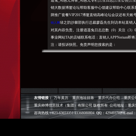
遥兔_邓惠元博客_邓惠元专栏|三生日志|三生公告|
销大数据博鳌论坛帮助客服中心馈建议帮助中心联系我
牌推广套餐VIP2017博鳌直销高峰论坛会议还有天
绿之韵沙棘部执行总裁廖磊先生到访本站直销人
销人网
对其内容负责。注册逍遥兔日志总数（0）关注（3）0
事业网站TA的店铺联系电话：直销人APPNeriu
注：请投诉快照。免责声明您搜索的是：
重庆帅博（ShuaiBo Info-Tech CO.,Ltd
设FLASH动画设计、SEO网站优化推广、DIV+C
面设计·标志［标识 商标 logo］·VI［视觉识别系统
视觉营销顾问·品牌策划·
电子商务策划于一体的信息化服务机构,拥有强大的
友情链接：
万年黄历
重庆地址挂靠
重庆代办公司
重庆公
效的工作流程，精细化的运营管理，可满足客户多方面
重庆帅博信息技术（集团）有限公司 版权所有 公司地址：重庆
层面的IT应用服务和信息化解决方案，
咨询热线：023-63653351 13368080804 QQ：429493702 E-mail：
我们取得长足的发展。并始终秉承“诚信为本”的经营
户理解互联网对企业的独特价值，并充分把握中小型企
成功,就等于