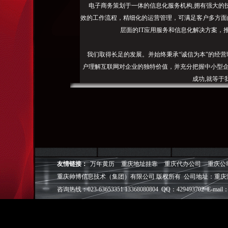
电子商务策划于一体的信息化服务机构,拥有强大的
效的工作流程，精细化的运营管理，可满足客户多方面
层面的IT应用服务和信息化解决方案，
我们取得长足的发展。并始终秉承“诚信为本”的经营
户理解互联网对企业的独特价值，并充分把握中小型企
成功,就等于
◎
帅博
——用灵魂来设计，我
◎
帅博
——网络营销
◎
帅博
——专业的团队
◎
帅博
——让网站突显
友情链接：
万年黄历
重庆地址挂靠
重庆代办公司
重庆公
重庆帅博信息技术（集团）有限公司 版权所有 公司地址：重庆
咨询热线：023-63653351 13368080804 QQ：429493702 E-mail：