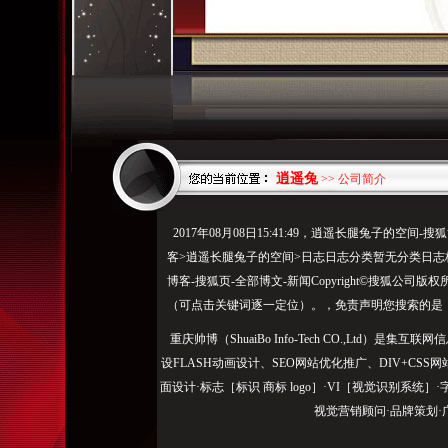
逍遥兔
>> 公司简介
2017年08月08日15:41:49，逍遥长腿兔子的
客>逍遥长腿兔子的空间>日志日志分类暂无分类日志标签
博客-搜狐页-全部博文-新闻Copyright©搜狐公
（可点击关键词逐一定位）。，免责声明您搜索的是
重庆帅博（ShuaiBo Info-Tech CO.,Ltd
设FLASH动画设计、SEO网站优化推广、DIV+C
面设计·标志［标识 商标 logo］·VI［视觉识别系统
视觉营销顾问·品牌策划·