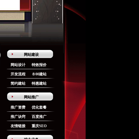
网站建设
网站设计
特效报价
开发流程
８00建站
简约建站
特惠建站
网站推广
推广资费
优化套餐
推广诀窍
百度推广
友情链接
重庆SEO