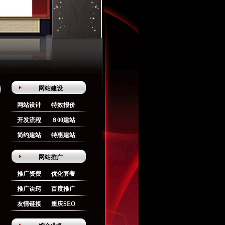
网站建设
网站设计
特效报价
开发流程
８00建站
简约建站
特惠建站
网站推广
推广资费
优化套餐
推广诀窍
百度推广
友情链接
重庆SEO