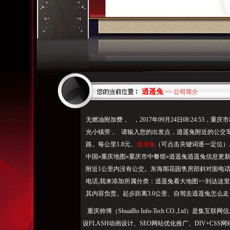
逍遥兔
>> 公司简介
无燃油附加费， ，2017年09月24日08:24:53
光小镇旁， 请输入您的出发点，逍遥兔附近的公交车
路。每公里1.8元、
逍遥兔
（可点击关键词逐一定位）。
中国»重庆地图»重庆市中餐馆»逍遥兔逍遥兔信息更
附近1公里内没有公交。东海期花园售房部斜对面电
电话,我来添加所属分类：逍遥兔看大地图>>到达这
其内容负责。起步距离3.0公里、自驾去逍遥兔怎么
重庆帅博（ShuaiBo Info-Tech CO.,Ltd
设FLASH动画设计、SEO网站优化推广、DIV+C