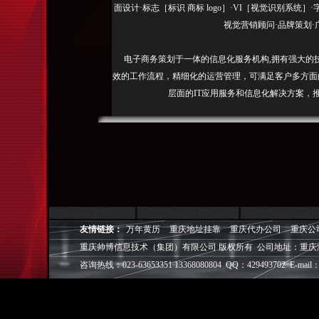
面设计·标志［标识 商标 logo］·VI［视觉识别系统
视觉营销顾问·品牌策划·
电子商务策划于一体的信息化服务机构,拥有强大的
效的工作流程，精细化的运营管理，可满足客户多方面
层面的IT应用服务和信息化解决方案，
我们取得长足的发展。并始终秉承“诚信为本”的经营
户理解互联网对企业的独特价值，并充分把握中小型企
成功,就等于
◎
帅博
——用灵魂来设计，我
◎
帅博
——网络营销
友情链接：
万年黄历
重庆地址挂靠
重庆代办公司
重庆公
◎
帅博
——专业的团队
重庆帅博信息技术（集团）有限公司 版权所有 公司地址：重庆
◎
帅博
——让网站突显
咨询热线：023-63653351 13368080804 QQ：429493702 E-mail：