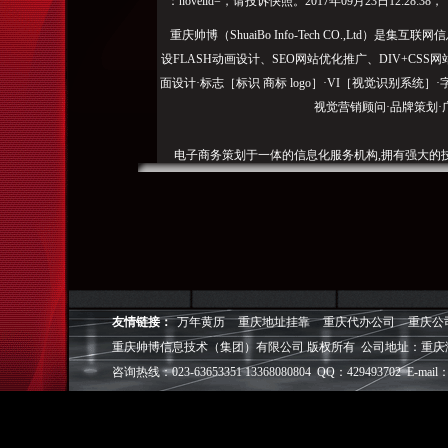
：novelid=，请投诉快照。2017年09月23日12:28:38，
重庆帅博（ShuaiBo Info-Tech CO.,Ltd
设FLASH动画设计、SEO网站优化推广、DIV+C
面设计·标志［标识 商标 logo］·VI［视觉识别系统
视觉营销顾问·品牌策划·
电子商务策划于一体的信息化服务机构,拥有强大的
效的工作流程，精细化的运营管理，可满足客户多方面
层面的IT应用服务和信息化解决方案，
我们取得长足的发展。并始终秉承“诚信为本”的经营
户理解互联网对企业的独特价值，并充分把握中小型企
成功,就等于
友情链接：
万年黄历
重庆地址挂靠
重庆代办公司
重庆公
重庆帅博信息技术（集团）有限公司 版权所有 公司地址：重庆
◎
帅博
——用灵魂来设计，我
◎
帅博
——网络营销
咨询热线：023-63653351 13368080804 QQ：429493702 E-mail：
◎
帅博
——专业的团队
◎
帅博
——让网站突显