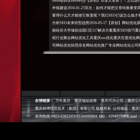
sitemap协议mobiletyp【原创】百度又更新了！怎
外链建设2016-01-25页次：如何才能把文章转换量变高
要用什么方才能使它恢复呢？我们SEO们该怎么做才有春
分析SEO未来转型趋势2016-05-17【原创】网
丽硅谷大学城创业园C区117解决方案重庆SEO技巧重庆
程行业聚合网站优化工具重庆seo优化重庆百度优化
司网站优化快照排名网站优化推广专业网站优化公司
软件有用怎么做网站优化什么是网站优化关于国网络联系
司2006-2015重庆网站优化,网站优化变迁之外链的进化史
度的青睐和认同2016-05-17【原创】如何制定挖掘关键词
国网络：SEO优化如何和网站的内容营销合体2017-02-
络提醒大家一定要记住网站优化的五个要点2017-02-
为什么就是收录
少？要学百度移动搜素新标准解决SEO国网络：不对其内容
友情链接：
万年黄历
重庆地址挂靠
重庆代办公司
重庆公
史：2016-05-17【原创】重庆seo来给大家谈谈网站优
重庆帅博信息技术（集团）有限公司 版权所有 公司地址：重庆
SEO如何成长变成老练网站优化工程师2016-04-15【原
咨询热线：023-63653351 13368080804 QQ：429493702 E-mail：
创】百度更新算， 如何给客户去推荐关键词？ 深
关键词去哪里了？2016-02-23【原创】网站优化
停在原地踏步的人2016-03-18【原创】SEO优化专家