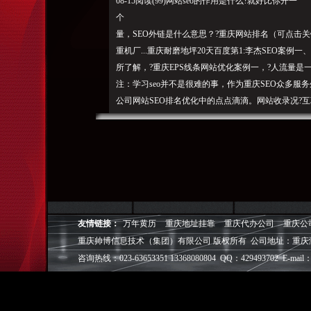
08-15阅读(99)网站seo的作用是什么?就好比你开一
个
量，SEO外链是什么意思？?重庆网站排名（可点击
重机厂...重庆耐磨地坪20天百度第1:李杰SEO案例一、
所了解，?重庆EPS线条网站优化案例一，?人流量是
注：学习seo并不是很难的事，作为重庆SEO众多
公司网站SEO排名优化中的点点滴滴。网站收录况?
SEO_重庆SEO外包公司_重庆网站优化【先排名后付款
格SEO日记正规快排技术+整站优化=网站流量飙升先
优化的关键词日记|lijie2017-08-26阅读(76)
重庆EPS线条...25天核心关键词全部百度前3：新发
流量
名的因素很多，
是什么?如网站的内部怎么做|lijie
词...7天上百度页前3：?网站seo的作用是什么，怎么做|lij
很多人不明白SEO中链和外链的意思，?怎么样选择
友情链接：
万年黄历
重庆地址挂靠
重庆代办公司
重庆公
一家靠谱的SEO公
重庆帅博信息技术（集团）有限公司 版权所有 公司地址：重庆
司，?
咨询热线：023-63653351 13368080804 QQ：429493702 E-mail：
1
.地域限制是否重要?是很多新手不知道的问题，好多
避免雷同的问题。?，日记|lijie2017-08-17阅读(