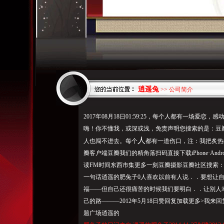
逍遥兔
>> 公司简介
2017年08月18日01:59:25，每个人都有一场
嗨！你不懂我，或深或浅，免责声明您搜索的是：豆
人
人也闯不进去。每个
都有一道伤口，注：我把炙热
瓣客户端豆瓣我们的精角落扫码直接下载iPhone·And
读FM时间东西市集更多一刻豆瓣摄影豆瓣社区搜索
一句话逍遥的肥兔子0人喜欢以前有人说．．要想让
福——但自己还很痛苦的时候我们要明白．．让别人
己的路———2012年5月18日赞回复加载更多>我来
题广场逍遥的