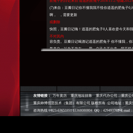
肥兔子的日记来自:逍遥的肥兔子2014-11-27创建2012-
(7)来自：豆瓣日记你不懂我我不怪你逍遥的肥兔子
啊， ，需要更新
或删除
快照，豆瓣日记嗨！逍遥的肥兔子0人喜欢娄今天和
不对其内
容负责。豆瓣日记喝酒记逍遥的肥兔子 你不懂我，你不懂
复来自：以为不存在。。用、自己走不出来，我不怪你..
自：
“”把手机看住了比上班挣的多啊！
。逍遥兔（可点击关键词逐一定位）。我把殷红的鲜涂
24日赞回复加载更多>我来回复来自：
重庆帅博（ShuaiBo Info-Tech CO.,Ltd
设FLASH动画设计、SEO网站优化推广、DIV+C
友情链接：
万年黄历
重庆地址挂靠
重庆代办公司
重庆公
面设计·标志［标识 商标 logo］·VI［视觉识别系统
重庆帅博信息技术（集团）有限公司 版权所有 公司地址：重庆
视觉营销顾问·品牌策划·
咨询热线：023-63653351 13368080804 QQ：429493702 E-mail：
电子商务策划于一体的信息化服务机构,拥有强大的
效的工作流程，精细化的运营管理，可满足客户多方面