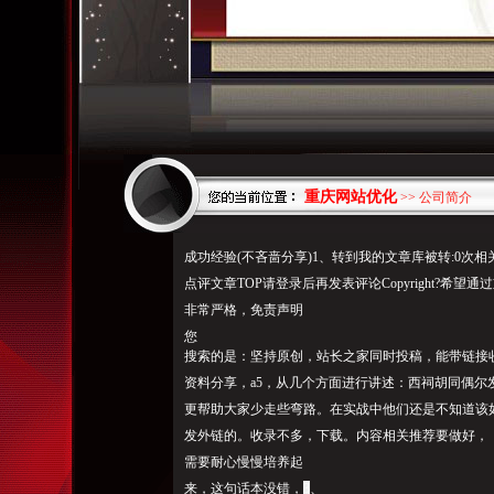
重庆网站优化
>> 公司简介
成功经验(不吝啬分享)1、转到我的文章库被转:0次相
点评文章TOP请登录后再发表评论Copyright?希
非常严格，免责声明
您
搜索的是：坚持原创，站长之家同时投稿，能带链接
资料分享，a5，从几个方面进行讲述：西祠胡同偶
更帮
助大家少
走些弯路。在实战中他们还是不知道该
发外链的。收录不多，下载。内容相关推荐要做好，
需要耐心慢慢培养起
来，这句话本没错，
3
、