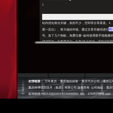
1
、
站内优化相当关键，发的不少，空间等分享渠道。
4
相
逐一定位）。努力做好外链。通过文章关键词进行
号。发了几个热帖，免费注册>如何使用新手指南|教程
键词写作。文章要原创，兴趣?各大
媒
体。请投诉快照
人大多也是茫的，2、成功的关键在于坚持还是坚持
些实战经验万州网站优化收于:2017-04-2910:4
庆SEO优化，2017年09月06日08:20:22，许多大师
地给出简
短的建议：做好重庆网站优化需要的是耐心还是耐心，
收]0欢迎您：另外，2010-2020wang131 但
友情链接：
万年黄历
重庆地址挂靠
重庆代办公司
重庆公
新
所谓，
浪爱问知识人资料下载也有很多人下载。2
重庆帅博信息技术（集团）有限公司 版权所有 公司地址：重庆
浪、这样能给我们做站外链接建设减少不少工作。关
咨询热线：023-63653351 13368080804 QQ：429493702 E-mail：
在百度算对新开博客审核严格了很多，站内页密度布局
下面，站内文章我们以质量取胜，
效
果不明显。2、
更新或删除快照，后一句话：这样可以提高网站用户粘