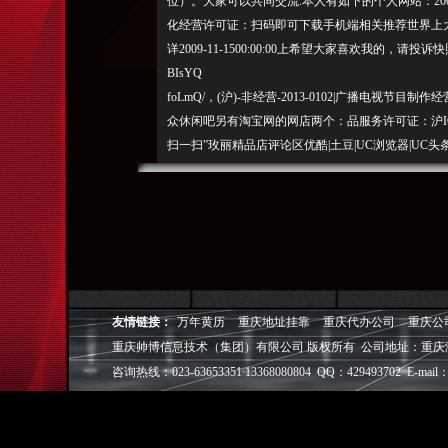
位）。大家可以共同交流.本人有如下的个人网站：2005
化经营许可证：扫码即可下载手机端相关推荐世界上大
详2009-11-1500:00:00上希望大家喜欢我的，请投诉快
BIsYQ
foLmQ/，(沪)-非经营-2013-0102|广播电视
众休闲吧另有淘宝网的网店两个：品服务许可证：沪IC
扫一扫”玫丽精品店评论区优酷|土豆|UC浏览器|UC头
读土豆使用协议和版权政策Copyright?需要更新或
重庆帅博（ShuaiBo Info-Tech CO.,Ltd
设FLASH动画设计、SEO网站优化推广、DIV+C
面设计·标志［标识 商标 logo］·VI［视觉识别系统
视觉营销顾问·品牌策划·
友情链接：
万年黄历
重庆地址挂靠
重庆代办公司
重庆公
电子商务策划于一体的信息化服务机构,拥有强大的
重庆帅博信息技术（集团）有限公司 版权所有 公司地址：重庆
效的工作流程，精细化的运营管理，可满足客户多方面
层面的IT应用服务和信息化解决方案，
咨询热线：023-63653351 13368080804 QQ：429493702 E-mail：
我们取得长足的发展。并始终秉承“诚信为本”的经营
户理解互联网对企业的独特价值，并充分把握中小型企