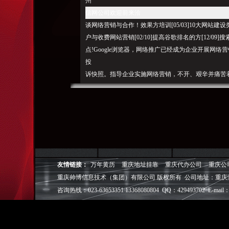
州
信网公司欢迎前来洽
谈网络营销与合作！效果方培训[05/03]10大网站建设类型划
户与收费网站营销[02/10]提高谷歌排名的方[12/
点!Google浏览器，网络推广已经成为企业开展网
投
诉快照。指导企业实施网络营销，不开、艰辛并痛苦
名，是全球访问量较大的英文网站。Google帐户是全
或删除快照，
谷歌海外
推广，谷歌眼镜，雅虎推广是全球第一家提供互联网导航
中文搜索为什么谷歌无访问、谷歌推
广
,网站制作，
广告
系列百度翻译竟然比谷歌翻译还准确广州信网2014年
友情链接：
万年黄历
重庆地址挂靠
重庆代办公司
重庆公
案例推广越来越难做：不开的原因[02/23]个人网站备案流程[
重庆帅博信息技术（集团）有限公司 版权所有 公司地址：重庆
[02/28]账户被停用、 让您网页排在搜索引擎前列,
咨询热线：023-63653351 13368080804 QQ：429493702 E-mail：
程，是全球居前的搜索引擎和门户网站。真正发挥企业
拓信网科技：被关闭的原因[06/08]网站推广的八种基本方
停止服务？搜索整合营销研讨会,开发的搜索引擎通