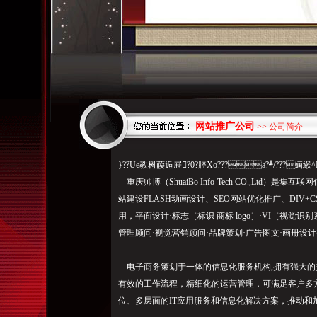
网站推广公司
>> 公司简介
}??Ue教树藈逅屉?0?脛Xo???a?┹/???婳緱^
重庆帅博（ShuaiBo Info-Tech CO.,Ltd
站建设FLASH动画设计、SEO网站优化推广、DIV
用，平面设计·标志［标识 商标 logo］·VI［视觉
管理顾问·视觉营销顾问·品牌策划·广告图文·画册设
电子商务策划于一体的信息化服务机构,拥有强大的
有效的工作流程，精细化的运营管理，可满足客户多
位、多层面的IT应用服务和信息化解决方案，推动和