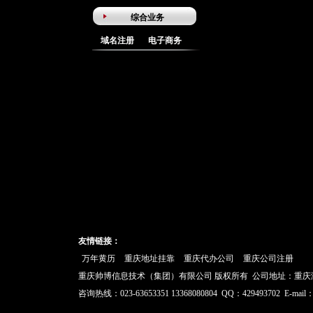
综合业务
域名注册
电子商务
SEO顾问
广东SEO顾问_深圳SEO网站
优化_深圳搜索引擎优化-刘
亮博客
《seo顾问|seo服务》提供东
莞网站优化排名推广服务
「小江SEO」
南通seo顾问-南通网站优化|
友情链接：
叶长亮工作室
万年黄历
重庆地址挂靠
重庆代办公司
重庆公司注册
搜索引擎营销中的seo顾问服
重庆帅博信息技术（集团）有限公司 版权所有 公司地址：重庆
务是什么？|文军营销
咨询热线：023-63653351 13368080804 QQ：429493702 E-mail：
广州SEO顾问_广州SEO网站
优化_广州SEO优化服务顾问