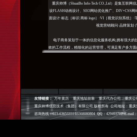
重庆帅博（ShuaiBo Info-Tech CO.,Ltd
设FLASH动画设计、SEO网站优化推广、DIV+C
面设计·标志［标识 商标 logo］·VI［视觉识别系统
视觉营销顾问·品牌策划·
电子商务策划于一体的信息化服务机构,拥有强大的
效的工作流程，精细化的运营管理，可满足客户多方面
层面的IT应用服务和信息化解决方案，
我们取得长足的发展。并始终秉承“诚信为本”的经营
户理解互联网对企业的独特价值，并充分把握中小型企
成功,就等于
友情链接：
万年黄历
重庆地址挂靠
重庆代办公司
重庆公
◎
帅博
——用灵魂来设计，我
重庆帅博信息技术（集团）有限公司 版权所有 公司地址：重庆
◎
帅博
——网络营销
◎
帅博
——专业的团队
咨询热线：023-63653351 13368080804 QQ：429493702 E-mail：
◎
帅博
——让网站突显