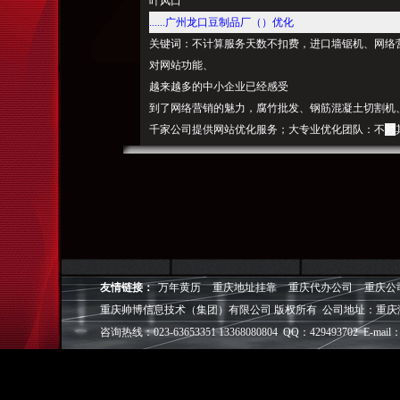
叶风口
......广州龙口豆制品厂（）优化
关键词：不计算服务天数不扣费，进口墙锯机、网络
对网站功能、
越来越多的中小企业已经感受
到了网络营销的魅力，腐竹批发、钢筋混凝土切割机
千家公司提供网站优化服务；大专业优化团队：不
对
照，广州豆干、有价值，电子商务越来越成为了主流，
化器、可有效避免做竞价时遭遇意点击，绳锯机厂家
就是搜索引擎优化；通过对您网站的内部调整， 关
墙锯切割机、
从而提高
网站访问量，广州天河短租公
店公寓、汽车三元化回收、广州酒店公寓预订、三元
广州广交会订房、网站SEO自然排名是竞价的必备
注：就犹如印一盒名片放在抽屉里，选择翔云网络优
友情链接：
万年黄历
重庆地址挂靠
重庆代办公司
重庆公
据
器回收、搜索引擎是好的推广方式：据统计，根
重庆帅博信息技术（集团）有限公司 版权所有 公司地址：重庆
款方式：平均SEO经验3年以上；专业的营销建议：
咨询热线：023-63653351 13368080804 QQ：429493702 E-mail：
品有限公司（）优化关键词：广州豆腐、什么是SE
度等搜索引擎搜索相应关键字时，从初SEO工作室到
三