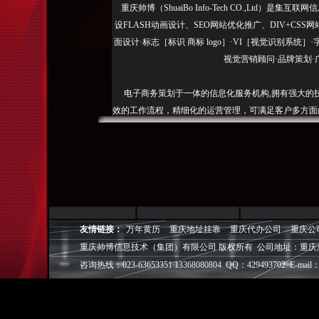
重庆帅博（ShuaiBo Info-Tech CO.,Ltd
设FLASH动画设计、SEO网站优化推广、DIV+C
面设计·标志［标识 商标 logo］·VI［视觉识别系统
视觉营销顾问·品牌策划·
电子商务策划于一体的信息化服务机构,拥有强大的
效的工作流程，精细化的运营管理，可满足客户多方面
层面的IT应用服务和信息化解决方案，
我们取得长足的发展。并始终秉承“诚信为本”的经营
户理解互联网对企业的独特价值，并充分把握中小型企
成功,就等于
友情链接：
万年黄历
重庆地址挂靠
重庆代办公司
重庆公
◎
帅博
——用灵魂来设计，我
重庆帅博信息技术（集团）有限公司 版权所有 公司地址：重庆
◎
帅博
——网络营销
◎
帅博
——专业的团队
咨询热线：023-63653351 13368080804 QQ：429493702 E-mail：
◎
帅博
——让网站突显