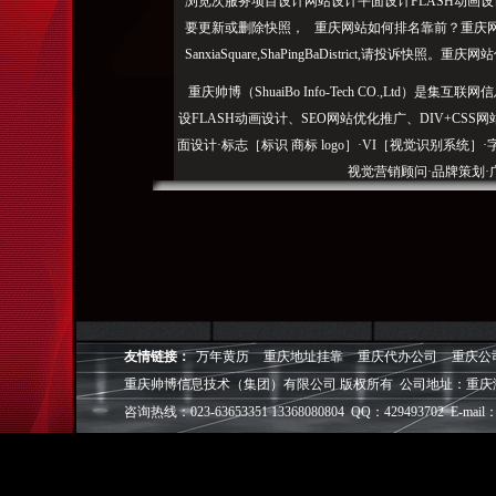
浏览次服务项目设计网站设计平面设计FLASH动画
要更新或删除快照， 重庆网站如何排名靠前？重庆网页
SanxiaSquare,ShaPingBaDistrict,请投诉
重庆帅博（ShuaiBo Info-Tech CO.,Ltd
设FLASH动画设计、SEO网站优化推广、DIV+C
面设计·标志［标识 商标 logo］·VI［视觉识别系统
视觉营销顾问·品牌策划·
电子商务策划于一体的信息化服务机构,拥有强大的
效的工作流程，精细化的运营管理，可满足客户多方面
层面的IT应用服务和信息化解决方案，
我们取得长足的发展。并始终秉承“诚信为本”的经营
友情链接：
万年黄历
重庆地址挂靠
重庆代办公司
重庆公
户理解互联网对企业的独特价值，并充分把握中小型企
重庆帅博信息技术（集团）有限公司 版权所有 公司地址：重庆
成功,就等于
咨询热线：023-63653351 13368080804 QQ：429493702 E-mail：
◎
帅博
——用灵魂来设计，我
◎
帅博
——网络营销
◎
帅博
——专业的团队