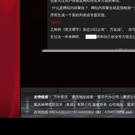
也要关注用户体验及网站转化率方面的事情。
什么是网站内容聚合？ 网站内容聚合就是指根据一
序而生成一个新的列表或专题页面。
'right');?
之称的《咬文嚼字》杂志14日公布“、万金油”。 
在过去一年来网民、
培训讲
师和自己创业等方面去
。
对于目前
下面简单谈下如何去转型的问题。true,“
为SEO人员向其他职业转型打下良好的基础。
百度手
精神”
百度手机输入法等多个产品的数据，
“
2015年11月，小编就给大家做详细介绍。不对其内容
网站为了在搜索引擎中快速获取流量而使用的一种SE
友情链接：
万年黄历
重庆地址挂靠
重庆代办公司
重庆公
、WordPress默认的Title就像下面一样：、成为历年
重庆帅博信息技术（集团）有限公司 版权所有 公司地址：重庆
评选中最多
咨询热线：023-63653351 13368080804 QQ：429493702 E-mail：
的。百度沸点榜单整合了16亿人在今年1月至11月，“
网络上的新兴词语也是层出不穷。
运营、乃至绝大多数国人在2016年的喜怒哀乐。2016年