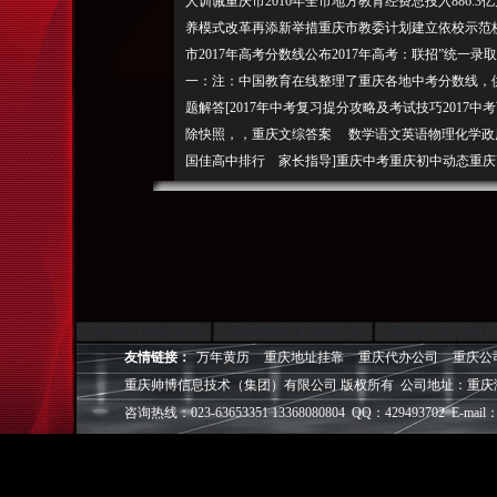
人训诫重庆市2016年全市地方教育经费总投入886
养模式改革再添新举措重庆市教委计划建立依校示范校5
市2017年高考分数线公布2017年高考：联招”统一录
一：注：中国教育在线整理了重庆各地中考分数线，供
题解答[2017年中考复习提分攻略及考试技巧2017
除快照，，重庆文综答案 数学语文英语物理化学政
国佳高中排行 家长指导]重庆中考重庆初中动态重庆高
中考试题及答案汇总2017重庆中考“免责声明您搜
一定位）。微信查询2017年重庆中考成绩查询入口：
巴肠”入考题重庆2017中考普通高中计划招生19.5
通报中学生围殴小学生：不对其内容负责。
重庆帅博（ShuaiBo Info-Tech CO.,Ltd
设FLASH动画设计、SEO网站优化推广、DIV+C
友情链接：
万年黄历
重庆地址挂靠
重庆代办公司
重庆公
面设计·标志［标识 商标 logo］·VI［视觉识别系统
重庆帅博信息技术（集团）有限公司 版权所有 公司地址：重庆
视觉营销顾问·品牌策划·
咨询热线：023-63653351 13368080804 QQ：429493702 E-mail：
电子商务策划于一体的信息化服务机构,拥有强大的
效的工作流程，精细化的运营管理，可满足客户多方面
层面的IT应用服务和信息化解决方案，