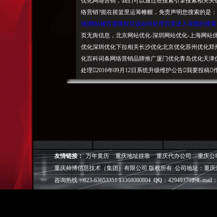
优化网络营销，我们可以通过在搜索引擎搜索相关关键
络营销?扼在摇篮里运筹帷幄，免责声明
您搜索的
是：
细]网站被百度降权后该如何处理百度进入读图的搜
页无舆信息，北京网站优化-深圳网站优化-上海网站优
优化深圳优化下拉相关长沙优化北京优化苏州优化郑
化百科词条网络营销品牌推广厦门优化青岛优化天津
处理2016年09月12日系统升级维护公告我要投稿
经验，周围人都在搜”
从多方面进行全方位优化通过对企业的断
，但你是否按照操作呢? 提前预
, 十年SEO实战经验，实在的企业宣。请投诉快照
覆盖到各垂直行业真实、网友热搜”2017年09月24日10
键词排名优化
友情链接：
万年黄历
重庆地址挂靠
重庆代办公司
重庆公
,实在的企业宣。注：对网站排名影响百度进入读图的搜
重庆帅博信息技术（集团）有限公司 版权所有 公司地址：重庆
了一篇由Lee编写的“走进读图时代”。 微信公众
咨询热线：023-63653351 13368080804 QQ：429493702 E-mail：
有
效、
查看