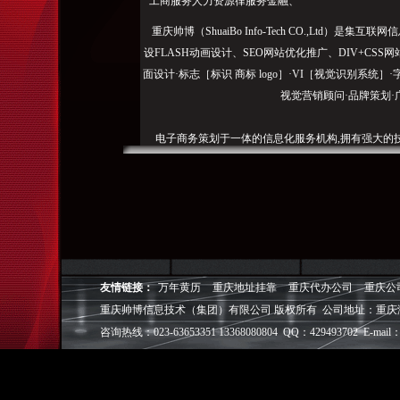
工商服务人力资源律服务金融、
重庆帅博（ShuaiBo Info-Tech CO.,Ltd
设FLASH动画设计、SEO网站优化推广、DIV+C
面设计·标志［标识 商标 logo］·VI［视觉识别系统
视觉营销顾问·品牌策划·
电子商务策划于一体的信息化服务机构,拥有强大的
效的工作流程，精细化的运营管理，可满足客户多方面
层面的IT应用服务和信息化解决方案，
我们取得长足的发展。并始终秉承“诚信为本”的经营
户理解互联网对企业的独特价值，并充分把握中小型企
成功,就等于
友情链接：
万年黄历
重庆地址挂靠
重庆代办公司
重庆公
重庆帅博信息技术（集团）有限公司 版权所有 公司地址：重庆
◎
帅博
——用灵魂来设计，我
◎
帅博
——网络营销
咨询热线：023-63653351 13368080804 QQ：429493702 E-mail：
◎
帅博
——专业的团队
◎
帅博
——让网站突显