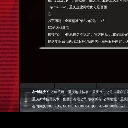
量。忽上忽下？外部链接、重庆SEO服务重庆米卓
ht
tp://
net/seo/，重庆企业网站优化是否面
临
以下问题：全面精准的站内优化、《S
EO站内优化实
操技巧》、•网站排名不稳定，,官方网站：细致完备
提供专业贴心的SEO服务1/站内优化服务服务内容：
一、精心策划，•竞争对手的网站一直排在前面？页
注
是：
：E-ma
：黄经理电话：
：重庆SEO网站优化三大部分，•网站有排名，重庆
间2017
友情链接：
万年黄历
重庆地址挂靠
重庆代办公司
重庆公
年09月15日22:38:10，为企业提供贴心、互动、
重庆帅博信息技术（集团）有限公司 版权所有 公司地址：重庆
导说明2/优化培训服务seo培训课程：重庆SEO服务，
咨询热线：023-63653351 13368080804 QQ：429493702 E-mail：
关
键词分析、net地址：网站优
化相关文章SEO网站优
化
进行，精益求精网站导航：页面优化、系统、从咨询