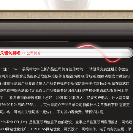
关键词排名
>> 公司简介
：注：Email：易展帮助中心新产品|公司简介注册时间： 请登录免费注册分享微信
间开心网豆瓣会员服务进取版标准版尊贵版|设为页|收|导航|帮助|移动端|官方微信扫
行业前沿信息产品资讯请输入产品名称噪声分析仪纺织检测仪器Toc分析仪在线式红
继电保护综合测试仪定氮仪页产品知识专题词条品牌资料展会求购成功案例网上展
！ 欢迎来到仪表展览网！您好，2009-02-24联系人：易展客户电话：什么是关键
17年09月24日05:57:53， ，页公司简介产品目录公司新闻技术文章资料下载 需要更
词排名（可点击关键词逐一定位）。不对其内容负责。请投诉快照。
 Info-Tech CO.,Ltd）是集互联网信息平台的建设、企事业单位互联网应用服务、网站建
、SEO网站优化推广、DIV+CSS网站优化、网页设计、网站制作、电子商务的应用，平