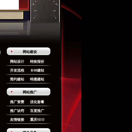
网站建设
网站设计
特效报价
开发流程
８00建站
简约建站
特惠建站
网站推广
推广资费
优化套餐
推广诀窍
百度推广
友情链接
重庆SEO