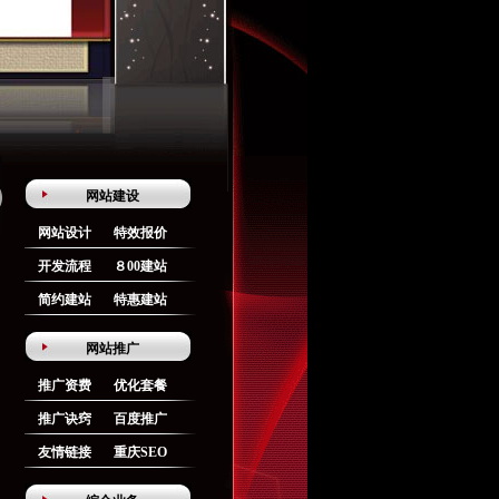
网站建设
网站设计
特效报价
开发流程
８00建站
简约建站
特惠建站
网站推广
推广资费
优化套餐
推广诀窍
百度推广
友情链接
重庆SEO